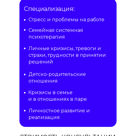
Специализация:
Стресс и проблемы на работе
Семейная системная
психотерапия
Личные кризисы, тревоги и
страхи, трудности в принятии
решений
Детско-родительские
отношения
Кризисы в семье
и в отношениях в паре
Личностное развитие и
реализация