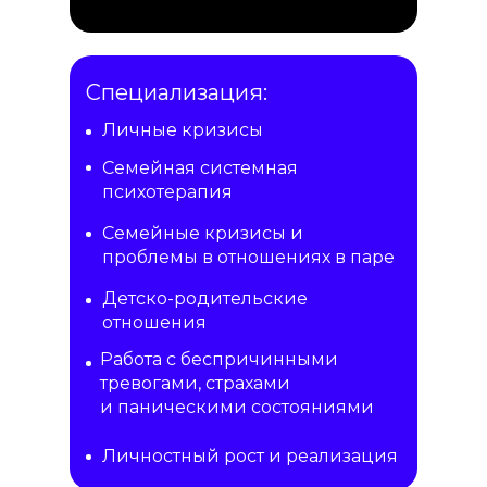
Специализация:
Личные кризисы
Семейная системная
психотерапия
Семейные кризисы и
проблемы в отношениях в паре
Детско-родительские
отношения
Работа с беспричинными
тревогами, страхами
и паническими состояниями
Личностный рост и реализация